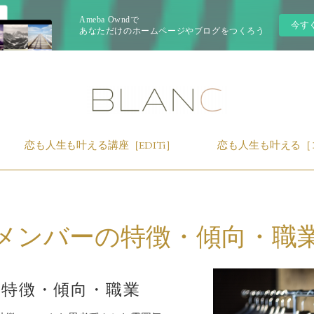
Ameba Owndで
今す
あなただけのホームページやブログをつくろう
恋も人生も叶える講座［EDITi］
恋も人生も叶える［
メンバーの特徴・傾向・職
特徴・傾向・職業