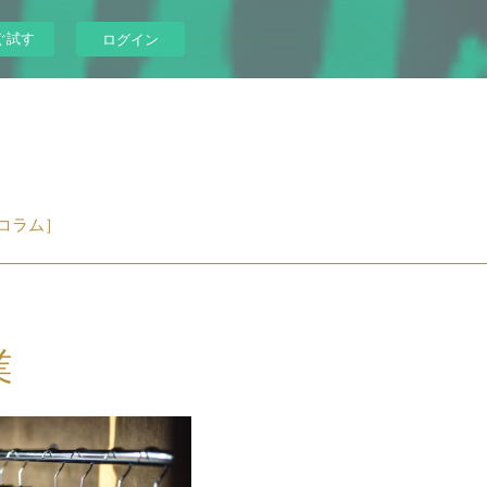
ぐ試す
ログイン
コラム］
業