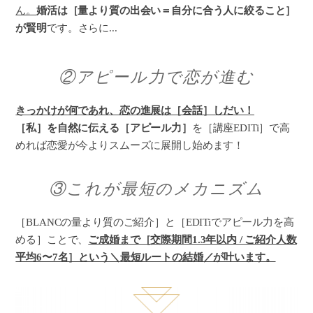
ん。
婚活は［量より質の出会い＝自分に合う人に絞ること］
が賢明
です。さらに...
②アピール力で恋が進む
きっかけが何であれ、恋の進展は［会話］しだい！
［私］を自然に伝える［アピール力］
を［講座EDITi］で高
めれば恋愛が今よりスムーズに展開し始めます！
③これが最短のメカニズム
［BLANCの量より質のご紹介］と［EDITiでアピール力を高
める］ことで、
ご成婚まで［交際期間1.3年以内 / ご紹介人数
平均6〜7名］という＼最短ルートの結婚／が叶います。