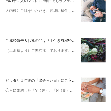
男の子２人のママに♡7年目でもラブラブ♡私の幸せ習慣と秘訣 in 沖縄♡
大内様にご縁をいただき、沖縄に移住し…
ご成婚報告＆お礼の品は『土付き有機野菜と濃厚ジュース』
（旦那様より）ご無沙汰しております。…
ピッタリ１年後の「出会った日」にご入籍。
◯月に婚約した『Y（夫）』『N（妻）…