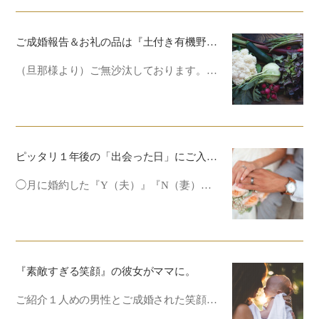
ご成婚報告＆お礼の品は『土付き有機野菜と濃厚ジュース』
（旦那様より）ご無沙汰しております。…
ピッタリ１年後の「出会った日」にご入籍。
◯月に婚約した『Y（夫）』『N（妻）…
『素敵すぎる笑顔』の彼女がママに。
ご紹介１人めの男性とご成婚された笑顔…