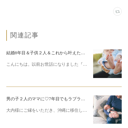
関連記事
結婚8年目＆子供２人＆これから叶えたい夢もある幸せな毎日♡あの時一瞬で人生が大きく変わった！
こんにちは。以前お世話になりました『…
男の子２人のママに♡7年目でもラブラブ♡私の幸せ習慣と秘訣 in 沖縄♡
大内様にご縁をいただき、沖縄に移住し…