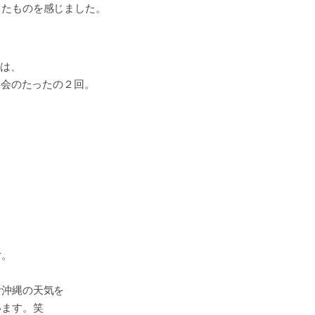
したものを感じました。
のは、
事会のたったの２回。
女。
む沖縄の天気を
います。笑