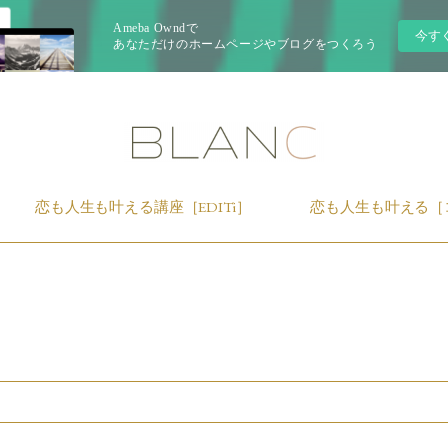
Ameba Owndで
今す
あなただけのホームページやブログをつくろう
恋も人生も叶える講座［EDITi］
恋も人生も叶える［