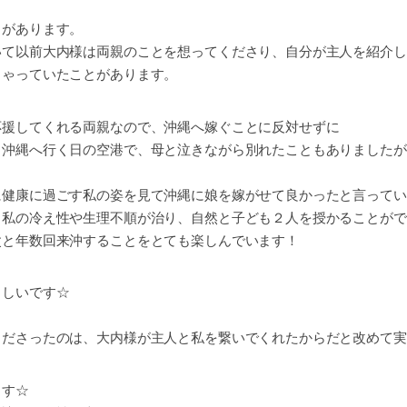
とがあります。
いて以前大内様は両親のことを想ってくださり、自分が主人を紹介し
しゃっていたことがあります。
応援してくれる両親なので、沖縄へ嫁ぐことに反対せずに
。沖縄へ行く日の空港で、母と泣きながら別れたこともありましたが
健康に過ごす私の姿を見て沖縄に娘を嫁がせて良かったと言ってい
、私の冷え性や生理不順が治り、自然と子ども２人を授かることがで
父と年数回来沖することをとても楽しんでいます！
ましいです☆
くださったのは、大内様が主人と私を繋いでくれたからだと改めて実
ます☆