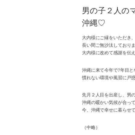
男の子２人のマ
沖縄♡
大内様にご縁をいただき
長い間ご無沙汰しており
大内様に改めて感謝を伝
沖縄に来て今年で7年目と
慣れない環境や風習に戸
先月２人目を出産し、男
沖縄の暖かい気候が合っ
今、沖縄で幸せに暮らせ
（中略）