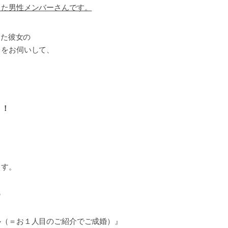
した男性メンバーさんです。
した彼女の
」をお伺いして、
う！
ます。
♡
ル（＝お１人目のご紹介でご成婚）』