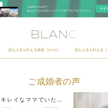
Ameba Owndで
今す
あなただけのホームページやブログをつくろう
恋も人生も叶える講座［EDITi］
恋も人生も叶える［
ご成婚者の声
子供にとってもキレイなママでいたい♡結婚2年目