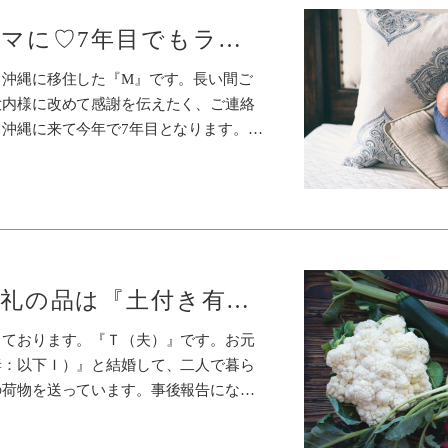
男の子２人のママに♡7年目でもラブラブ♡私の幸せ習慣と秘訣 in 沖縄♡
、沖縄に移住した『M』です。長い間ご
大内様に改めて感謝を伝えたく、ご連絡
沖縄に来て今年で7年目となります。…
ご成婚報告＆お礼の品は『土付き有機野菜と濃厚ジュース』
しております。『Ｔ（夫）』です。お元
妻：以下Ｉ）』と結婚して、二人で暮ら
の荷物を送っています。事後報告にな…